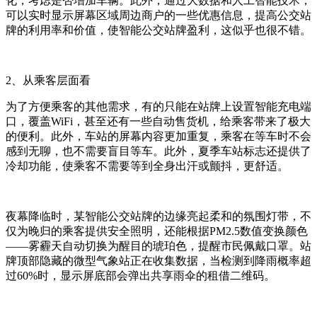
化，考虑是否增加车辆。此外，通过大数据和人工智能技术，
可以实时显示屏幕区域周边商户的一些优惠信息，提高公交站
牌的利用率和价值，使智能公交站牌盈利，这似乎也很不错。
2、从乘客层面看
为了方便乘客的其他需求，有的只能在站牌上设置智能充电端
口，覆盖WiFi，甚至还有一些自动售货机，给乘客带来了极大
的便利。此外，车站的屏幕内容更加重复，乘客在等车时不会
感到无聊，也不需要盲目等车。此外，夏季车站标志还提供了
冷却功能，使乘客不需要等到全身出汗或颤抖，更舒适。
夜幕降临时，某智能公交站牌的边缘亮起柔和的氛围灯带，不
仅为晚归的乘客提供安全照明，还能根据PM2.5数值变换颜色
——雾霾天自动切换为醒目的琥珀色，提醒市民佩戴口罩。站
牌顶部隐藏的微型气象站正在收集数据，当检测到降雨概率超
过60%时，显示屏底部会弹出共享雨伞的租借二维码。