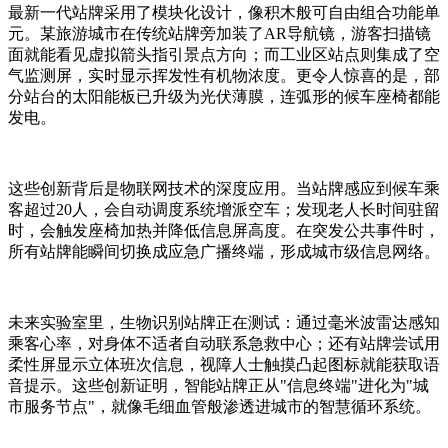
最新一代站牌采用了模块化设计，像积木般可自由组合功能单
元。某旅游城市在传统站牌旁加装了AR导航镜，游客扫描镜
面就能看见虚拟箭头指引景点方向；而工业区站点则集成了空
气监测屏，实时显示挥发性有机物浓度。更令人惊喜的是，部
分站台的太阳能板已升级为光伏薄膜，连弧形的候车座椅都能
发电。
这些创新背后是物联网技术的深度应用。当站牌感应到候车乘
客超过20人，会自动调度系统增派空车；发现老人长时间驻留
时，会触发座椅加热并降低信息屏高度。在突发公共事件时，
所有站牌能瞬间切换成应急广播终端，形成城市级信息网络。
未来实验室里，生物识别站牌正在测试：通过毫米波雷达感知
乘客心率，对身体不适者自动联系急救中心；还有站牌尝试用
柔性屏显示立体班次信息，视障人士触摸凸起图标就能获取语
音提示。这些创新证明，智能站牌正从"信息终端"进化为"城
市服务节点"，就像毛细血管般渗透进城市的智慧循环系统。