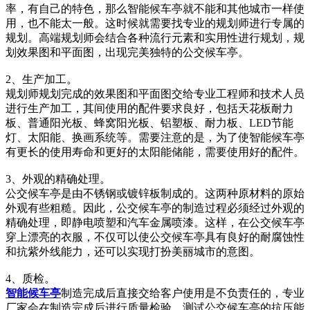
率，有自己的特色，那么智能候车亭就不能和其他城市一样使
用，也不能太一般。这时候就需要找专业的规划师进行专属的
规划。高端规划师会结合各种流行元素和实用性进行规划，规
划效果图和平面图，出现完美独特的公交候车亭。
2、生产加工。
规划师规划完成的效果图和平面图交给专业工程师和技术人员
进行生产加工，其间使用的配件要求良好，包括天花板耐力
板、普通阳光板、蜂窝阳光板、铝塑板、耐力板、LED节能
灯、太阳能、换画系统等。需要注意的是，为了使智能候车亭
有更长的使用寿命和更好的太阳能储能，需要使用好的配件。
3、外观的精确处理。
公交候车亭是由不锈钢或镀锌板制成的。这两种原材料的原始
外观有些粗糙。因此，公交候车亭的制造过程必须经过外观的
精确处理，即静电喷塑和汽车金属喷漆。这样，在公交候车亭
穿上漂亮的衣服，不仅可以使公交候车亭具有良好的耐腐蚀性
和抗紫外线能力，还可以实现打扮美丽城市的意图。
4、质检。
智能候车亭
制造完成后直接交给客户使用是不负责任的，专业
厂家会在制造完成后进行质量检验，测试公交候车亭的抗压能